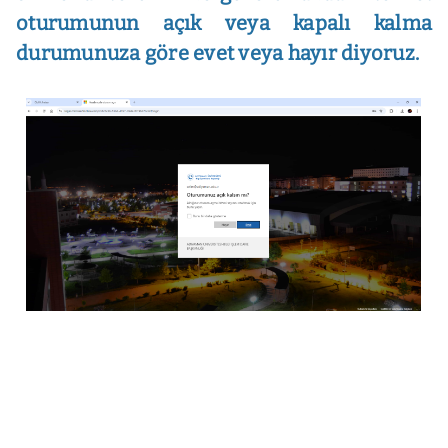
oturumunun açık veya kapalı kalma
durumunuza göre evet veya hayır diyoruz.