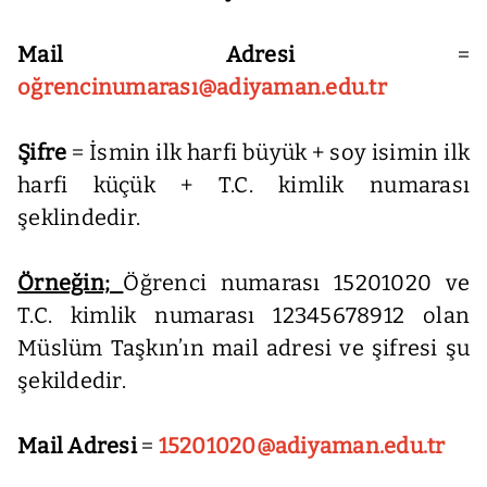
Mail Adresi
=
oğrencinumarası@adiyaman.edu.tr
Şifre
= İsmin ilk harfi büyük + soy isimin ilk
harfi küçük + T.C. kimlik numarası
şeklindedir.
Örneğin;
Öğrenci numarası 15201020 ve
T.C. kimlik numarası 12345678912 olan
Müslüm Taşkın’ın mail adresi ve şifresi şu
şekildedir.
Mail Adresi
=
15201020@adiyaman.edu.tr