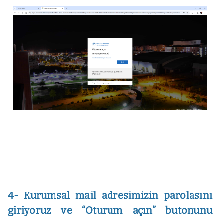
4- Kurumsal mail adresimizin parolasını
giriyoruz ve “Oturum açın” butonunu